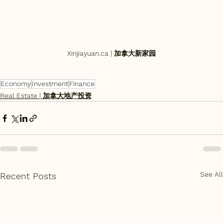
Xinjiayuan.ca | 加拿大新家园
Economy
Investment
Finance
Real Estate | 加拿大地产投资
See All
Recent Posts