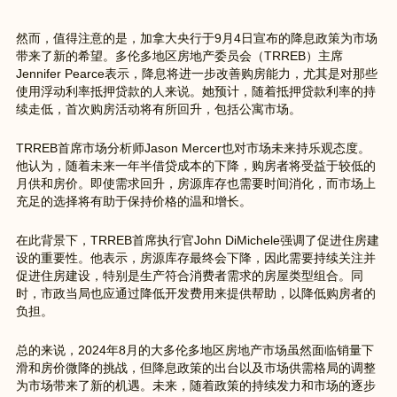
然而，值得注意的是，加拿大央行于9月4日宣布的降息政策为市场
带来了新的希望。多伦多地区房地产委员会（TRREB）主席
Jennifer Pearce表示，降息将进一步改善购房能力，尤其是对那些
使用浮动利率抵押贷款的人来说。她预计，随着抵押贷款利率的持
续走低，首次购房活动将有所回升，包括公寓市场。
TRREB首席市场分析师Jason Mercer也对市场未来持乐观态度。
他认为，随着未来一年半借贷成本的下降，购房者将受益于较低的
月供和房价。即使需求回升，房源库存也需要时间消化，而市场上
充足的选择将有助于保持价格的温和增长。
在此背景下，TRREB首席执行官John DiMichele强调了促进住房建
设的重要性。他表示，房源库存最终会下降，因此需要持续关注并
促进住房建设，特别是生产符合消费者需求的房屋类型组合。同
时，市政当局也应通过降低开发费用来提供帮助，以降低购房者的
负担。
总的来说，2024年8月的大多伦多地区房地产市场虽然面临销量下
滑和房价微降的挑战，但降息政策的出台以及市场供需格局的调整
为市场带来了新的机遇。未来，随着政策的持续发力和市场的逐步