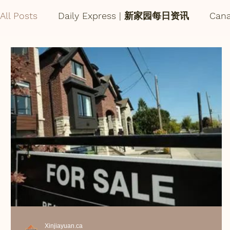
All Posts
Daily Express | 新家园每日资讯
Can
Xinjiayuan.ca