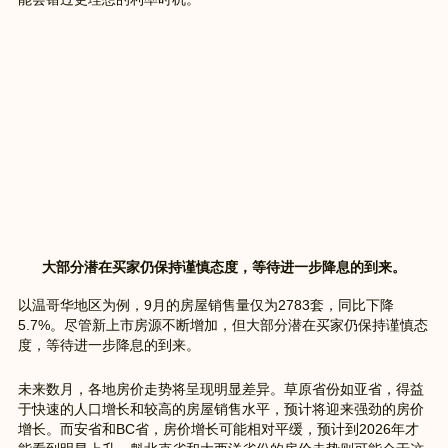
大部分潜在买家仍保持谨慎态度，等待进一步降息的到来。
以温哥华地区为例，9月的房屋销售量仅为2783套，同比下降
5.7%。尽管新上市房源不断增加，但大部分潜在买家仍保持谨慎态
度，等待进一步降息的到来。
未来数月，各地房价走势将呈现明显差异。草原省份如亚省，得益
于快速的人口增长和较高的房屋销售水平，预计将迎来强劲的房价
增长。而安省和BC省，房价增长可能相对平缓，预计到2026年才