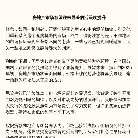
房地产市场有望迎来显著的活跃度提升
降息，如同一把钥匙，正逐渐解开购房者心中的观望枷锁，引导他
们重新踏入这个充满机遇的市场。然而，值得注意的是，不同地区
的市场反应呈现出截然不同的态势。一些地区已初现回暖迹象，而
另一些地区则仍在静待春天的到来。
利率的下调，无疑为购房者创造了更为宽松的财务环境。在全国范
围内，购房者的负担能力得到了显著提升。展望未来，预计到2025
年初，房地产市场将全面回暖，价格上涨的趋势也将再度显现。这
一预测为市场注入了新的活力。
尽管央行已连续降息，但市场反应却略显迟缓。这背后反映出买家
们对更低利率的期待，以及对市场走势的谨慎评估。美联储和加拿
大央行的宽松政策虽然为市场提供了有力支持，但许多买家仍选择
观望，期待在更低的利率水平下入市。
按揭贷款和地产专家普遍认为，市场已接近底部，但确切的转折点
尚不明确。这导致购房需求暂时受到抑制，买家们担心过早行动可
能会错过更理想的利率时机。