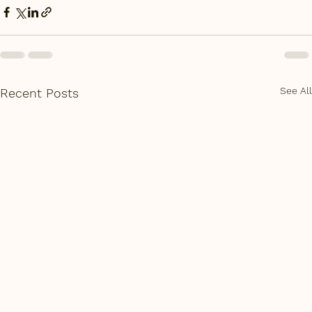
See All
Recent Posts