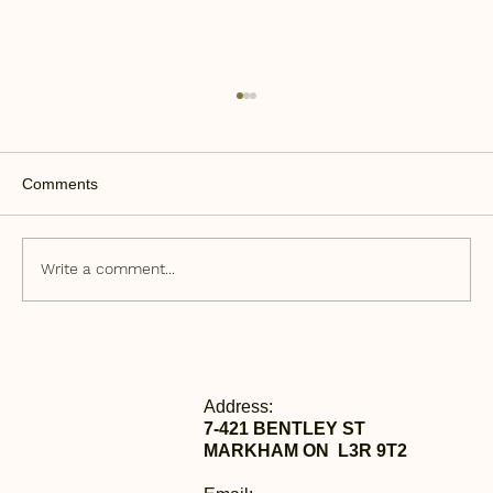
Comments
Write a comment...
加拿大新家园负责人深度访谈：揭秘橱柜
选材奥秘，独家折扣大放送！
Address:
7-421 BENTLEY ST
MARKHAM ON L3R 9T2