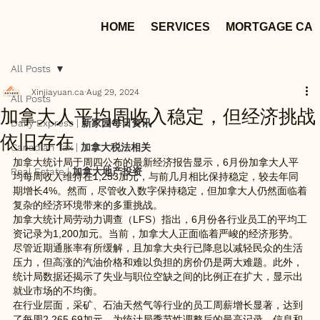
HOME
SERVICES
MORTGAGE CA
All Posts
Xinjiayuan.ca
Aug 29, 2024
All Posts
加拿大人平均周收入稳定，但经济挑战
Daily Express | 新家园每日资讯
依旧存在
Canadian Tax | 加拿大税法相关
加拿大统计局于周四公布的最新经济报告显示，6月份加拿大人平
Real Estate | 加拿大地产投资
均每周收入维持在1,253加元，与前几月相比保持稳定，较去年同
期增长4%。然而，尽管收入数字保持稳定，但加拿大人仍然面临着
复杂的经济环境带来的多重挑战。    
加拿大统计局劳动力调查（LFS）指出，6月份各行业员工的平均工
资记录为1,200加元。当前，加拿大人正面临着严峻的经济形势。
尽管近期通胀率有所缓解，且加拿大央行已降息以减轻民众的生活
压力，但高涨的汽油价格和难以负担的房价仍是两大难题。此外，
统计局数据还揭示了失业与职位空缺之间的比例正在扩大，显示出
就业市场的不均衡。
在行业层面，采矿、石油天然气等行业的员工周薪增长显著，达到
了每周2,265.69加元，为统计局季节性调整后的最高记录。信息和